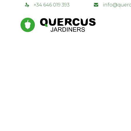
+34 646 019 393
info@querc