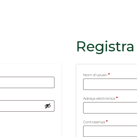
Registra
Obligatori
Nom d'usuari
*
Obligatori
Adreça electrònica
*
Obligatori
Contrasenya
*