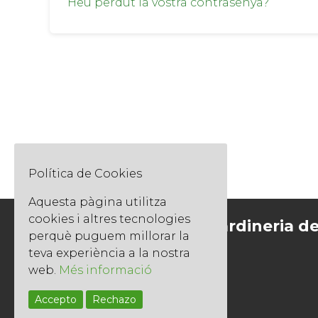
Heu perdut la vostra contrasenya?
Política de Cookies
Aquesta pàgina utilitza
cookies i altres tecnologies
Socios del Gremi de Jardineria d
perquè puguem millorar la
Catalunya
teva experiència a la nostra
web.
Més informació
Accepto
Rechazo