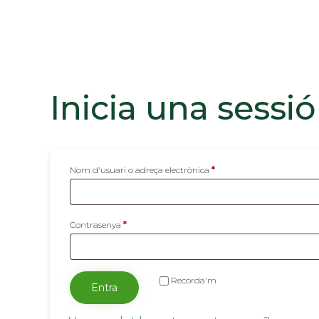
Inicia una sessió
Obligatori
Nom d'usuari o adreça electrònica
*
Obligatori
Contrasenya
*
Recorda'm
Entra