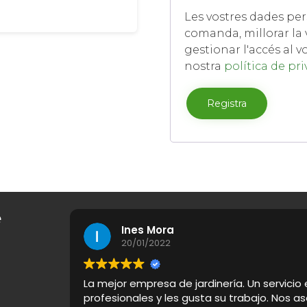
Les vostres dades pers
comanda, millorar la 
gestionar l'accés al v
nostra
política de pr
Registra
e
Ines Mora
20/01/2022
La mejor empresa de jardinería. Un servicio
profesionales y les gusta su trabajo. Nos a