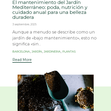
El mantenimiento del Jardín
Mediterráneo: poda, nutrición y
cuidado anual para una belleza
duradera
3 septiembre, 2025
Aunque a menudo se describe como un
jardín de «bajo mantenimiento», esto no
significa «sin...
Tags
,
,
,
BARCELONA
JARDÍN
JARDINERIA
PLANTAS
Read More