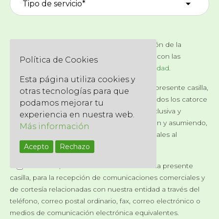
Usted consiente, a través de la marcación de la
presente casilla, al tratamiento de sus datos con las
Política de Cookies
finalidades descritas en la
Política de Privacidad
.
Esta página utiliza cookies y
Declaro, a través de la marcación de la presente casilla,
otras tecnologías para que
bajo mi propia responsabilidad, tener cumplidos los catorce
podamos mejorar tu
años de edad, respondiendo de manera exclusiva y
experiencia en nuestra web.
personal de la veracidad de dicha declaración y asumiendo,
Más información
por ende, las posibles responsabilidades legales al
Acepto
Rechazo
respecto.
Consiento, a través de la marcación de la presente
casilla, para la recepción de comunicaciones comerciales y
de cortesía relacionadas con nuestra entidad a través del
teléfono, correo postal ordinario, fax, correo electrónico o
medios de comunicación electrónica equivalentes.