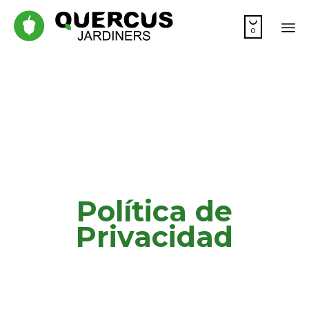

0
Sk
to
co
Política de
Privacidad