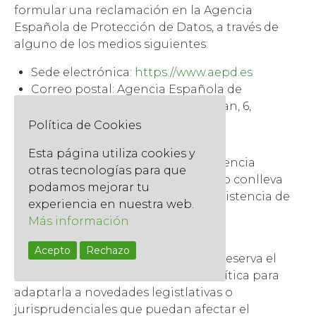
formular una reclamación en la Agencia
Española de Protección de Datos, a través de
alguno de los medios siguientes:
Sede electrónica:
https://www.aepd.es
Correo postal: Agencia Española de
Protección de Datos, C/ Jorge Juan, 6,
28001, Madrid
Política de Cookies
Teléfono: 901.100.099 y 912.663.517
Esta página utiliza cookies y
Formular una reclamación en la Agencia
otras tecnologías para que
Española de Protección de Datos no conlleva
podamos mejorar tu
ningún coste y no es necesaria la asistencia de
experiencia en nuestra web.
abogado ni procurador.
Más información
Actualizaciones
Acepto
Rechazo
Quercus Serveis per l’Exterior SL se reserva el
derecho a modificar la presente política para
adaptarla a novedades legistlativas o
jurisprudenciales que puedan afectar el