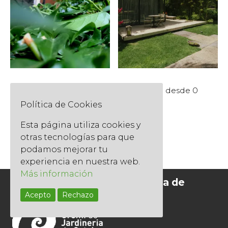
La puesta a punto
Jardín desde 0
Política de Cookies
130,00
€
Esta página utiliza cookies y
otras tecnologías para que
podamos mejorar tu
experiencia en nuestra web.
Más información
Socios del Gremi de Jardineria de
Catalunya
Acepto
Rechazo