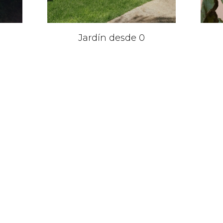
,
Jardín desde 0
e
d
Condiciones de compra
Aviso legal