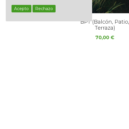
Acepto
Rechazo
BPT (Balcón, Patio
Terraza)
70,00
€
Socios del Gremi de Jardineria d
Catalunya
Política de cookies
Política de privacida