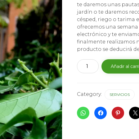
te daremos unas pautas
jardín o te daremos re
césped, riego o tarima es
ofrecemos una semana d
electrónico y te enviam
finalmente realizamos n
producto se deducirá del 
La
Añadir al carr
puesta
a
punto
cantidad
Category:
SERVICIOS