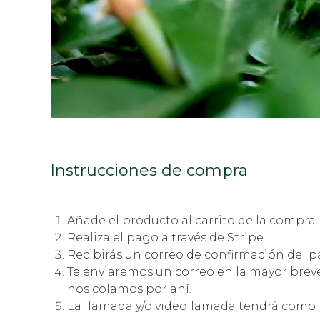
Instrucciones de compra
Añade el producto al carrito de la compra
Realiza el pago a través de Stripe
Recibirás un correo de confirmación del 
Te enviaremos un correo en la mayor breved
nos colamos por ahí!
La llamada y/o videollamada tendrá como