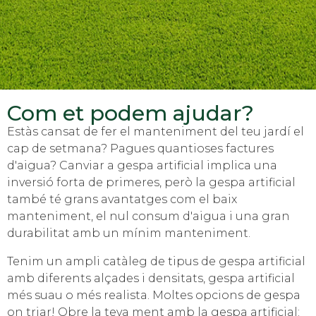
Com et podem ajudar?
Estàs cansat de fer el manteniment del teu jardí el
cap de setmana? Pagues quantioses factures
d'aigua? Canviar a gespa artificial implica una
inversió forta de primeres, però la gespa artificial
també té grans avantatges com el baix
manteniment, el nul consum d'aigua i una gran
durabilitat amb un mínim manteniment.
Tenim un ampli catàleg de tipus de gespa artificial
amb diferents alçades i densitats, gespa artificial
més suau o més realista. Moltes opcions de gespa
on triar! Obre la teva ment amb la gespa artificial: