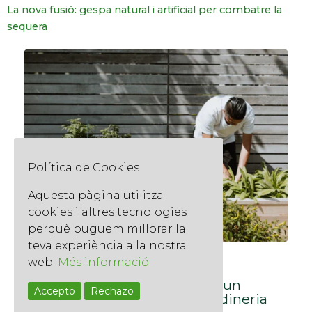
La nova fusió: gespa natural i artificial per combatre la
sequera
Política de Cookies
Aquesta pàgina utilitza
cookies i altres tecnologies
perquè puguem millorar la
teva experiència a la nostra
web.
Més informació
Categoria
Uncategorized @ca
El jardí dels teus somnis a un
Accepto
Rechazo
clic: Assessorament de jardineria