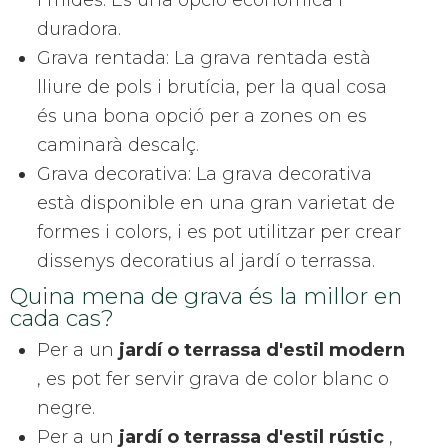
i mides. És una opció econòmica i
duradora.
Grava rentada: La grava rentada està
lliure de pols i brutícia, per la qual cosa
és una bona opció per a zones on es
caminarà descalç.
Grava decorativa: La grava decorativa
està disponible en una gran varietat de
formes i colors, i es pot utilitzar per crear
dissenys decoratius al jardí o terrassa.
Quina mena de grava és la millor en
cada cas?
Per a un
jardí o terrassa d'estil modern
, es pot fer servir grava de color blanc o
negre.
Per a un
jardí o terrassa d'estil rústic
,