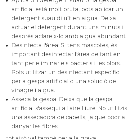
Aplica un detergent suau: Si la gespa
artificial està molt bruta, pots aplicar un
detergent suau diluït en aigua. Deixa
actuar el detergent durant uns minuts i
després aclareix-lo amb aigua abundant.
Desinfecta l'àrea: Si tens mascotes, és
important desinfectar l'àrea de tant en
tant per eliminar els bacteris i les olors.
Pots utilitzar un desinfectant específic
per a gespa artificial o una solució de
vinagre i aigua.
Asseca la gespa: Deixa que la gespa
artificial s'assequi a l'aire lliure. No utilitzis
una assecadora de cabells, ja que podria
danyar les fibres.
I tot això val també per a la grava.