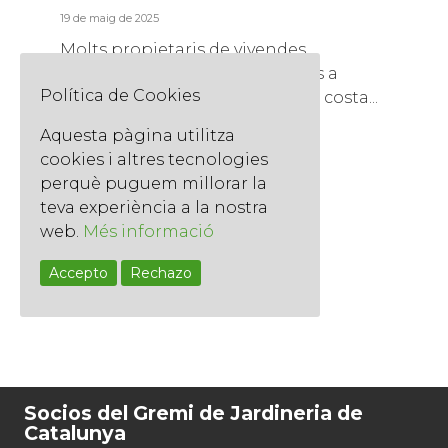
19 de maig de 2025
Molts propietaris de vivendes,
comunitats de veïns i empreses a
Política de Cookies
Barcelona es pregunten quant costa...
Llegir més
Aquesta pàgina utilitza
cookies i altres tecnologies
perquè puguem millorar la
teva experiència a la nostra
web.
Més informació
1
Pàg.
2
Accepto
Rechazo
1 de
2
Socios del Gremi de Jardineria de
Catalunya