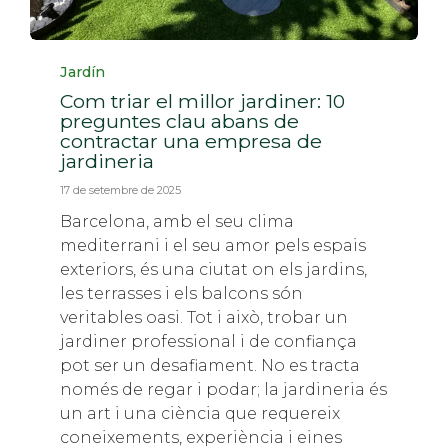
Categoria
Jardín
Com triar el millor jardiner: 10
preguntes clau abans de
contractar una empresa de
jardineria
17 de setembre de 2025
Barcelona, ​​amb el seu clima
mediterrani i el seu amor pels espais
exteriors, és una ciutat on els jardins,
les terrasses i els balcons són
veritables oasi. Tot i això, trobar un
jardiner professional i de confiança
pot ser un desafiament. No es tracta
només de regar i podar; la jardineria és
un art i una ciència que requereix
coneixements, experiència i eines