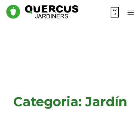

0
Sa
co
Categoria:
Jardín