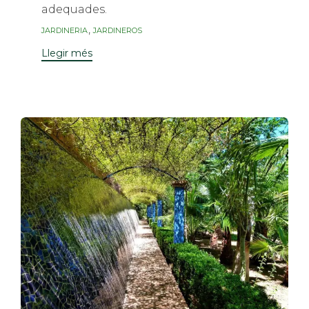
adequades.
Etiquetes
,
JARDINERIA
JARDINEROS
Llegir més