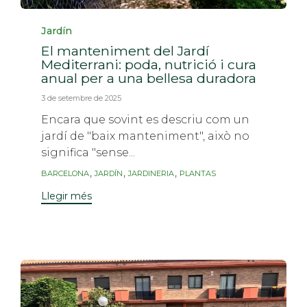
Categoria
Jardín
El manteniment del Jardí
Mediterrani: poda, nutrició i cura
anual per a una bellesa duradora
3 de setembre de 2025
Encara que sovint es descriu com un
jardí de "baix manteniment", això no
significa "sense...
Etiquetes
,
,
,
BARCELONA
JARDÍN
JARDINERIA
PLANTAS
Llegir més