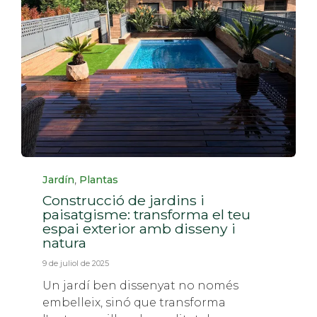
Categoria
,
Jardín
Plantas
Construcció de jardins i
paisatgisme: transforma el teu
espai exterior amb disseny i
natura
9 de juliol de 2025
Un jardí ben dissenyat no només
embelleix, sinó que transforma