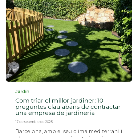
Categoria
Jardín
Com triar el millor jardiner: 10
preguntes clau abans de contractar
una empresa de jardineria
17 de setembre de 2025
Barcelona, ​​amb el seu clima mediterrani i