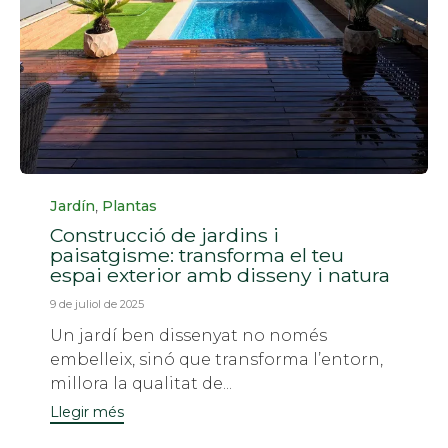
Categoria
,
Jardín
Plantas
Construcció de jardins i
paisatgisme: transforma el teu
espai exterior amb disseny i natura
9 de juliol de 2025
Un jardí ben dissenyat no només
embelleix, sinó que transforma l’entorn,
millora la qualitat de...
Llegir més