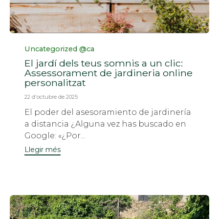
Categoria
Uncategorized @ca
El jardí dels teus somnis a un clic:
Assessorament de jardineria online
personalitzat
22 d'octubre de 2025
El poder del asesoramiento de jardinería
a distancia ¿Alguna vez has buscado en
Google: «¿Por...
Llegir més