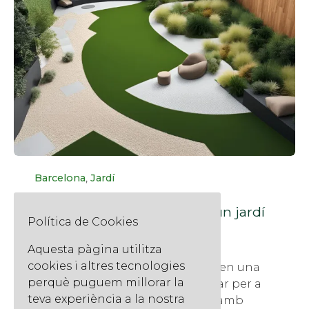
Categoria
,
Barcelona
Jardí
Gespa artificial i grava: La
combinació perfecta per a un jardí
Política de Cookies
familiar
30 de maig de 2024
Aquesta pàgina utilitza
cookies i altres tecnologies
La gespa artificial s'ha convertit en una
perquè puguem millorar la
alternativa cada cop més popular per a
teva experiència a la nostra
jardins i terrasses de Barcelona amb