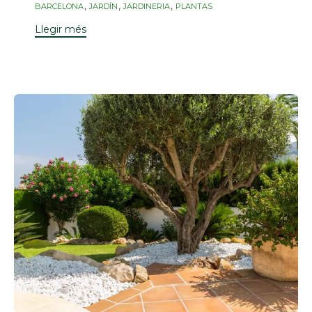
Etiquetes
,
,
,
BARCELONA
JARDÍN
JARDINERIA
PLANTAS
Llegir més