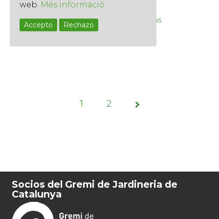
web.
Més informació
nens.
Etiquetes
,
,
,
BARCELONA
FAMILIAR
GESPA ARTIFICIAL
NENS
Accepto
Rechazo
Llegir més
1
Pàg.
2
1 de
2
Socios del Gremi de Jardineria de
Catalunya