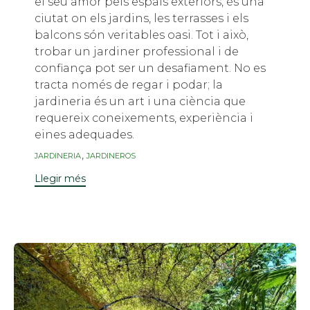
el seu amor pels espais exteriors, és una
ciutat on els jardins, les terrasses i els
balcons són veritables oasi. Tot i això,
trobar un jardiner professional i de
confiança pot ser un desafiament. No es
tracta només de regar i podar; la
jardineria és un art i una ciència que
requereix coneixements, experiència i
eines adequades.
Etiquetes
,
JARDINERIA
JARDINEROS
Llegir més