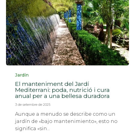
Categoria
Jardín
El manteniment del Jardí
Mediterrani: poda, nutrició i cura
anual per a una bellesa duradora
3 de setembre de 2025
Aunque a menudo se describe como un
jardín de «bajo mantenimiento», esto no
significa «sin...