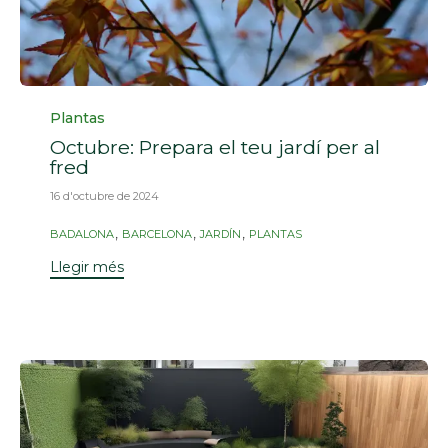
Categoria
Plantas
Octubre: Prepara el teu jardí per al
fred
16 d'octubre de 2024
Etiquetes
,
,
,
BADALONA
BARCELONA
JARDÍN
PLANTAS
Llegir més