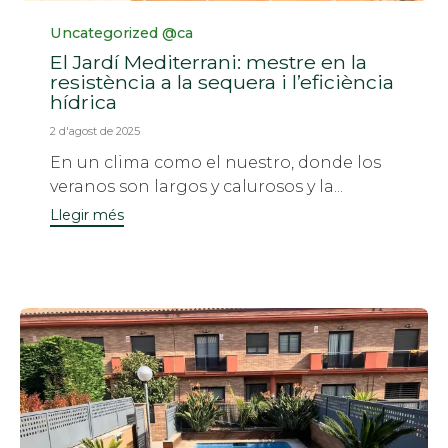
Categoria
Uncategorized @ca
El Jardí Mediterrani: mestre en la
resistència a la sequera i l’eficiència
hídrica
2 d'agost de 2025
En un clima como el nuestro, donde los
veranos son largos y calurosos y la...
Llegir més