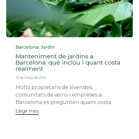
Categoria
,
Barcelona
Jardín
Manteniment de jardins a
Barcelona: què inclou i quant costa
realment
19 de maig de 2025
Molts propietaris de vivendes,
comunitats de veïns i empreses a
Barcelona es pregunten quant costa...
Llegir més