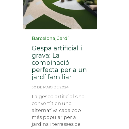
Categoria
Barcelona
,
Jardí
Gespa artificial i
grava: La
combinació
perfecta per a un
jardí familiar
30 DE MAIG DE 2024
La gespa artificial s'ha
convertit en una
alternativa cada cop
més popular per a
jardins i terrasses de