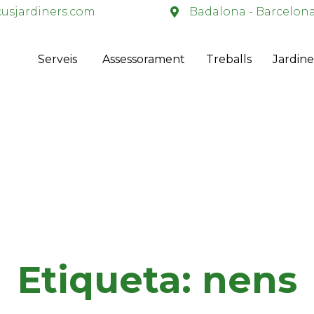
usjardiners.com
Badalona - Barcelon
Serveis
Assessorament
Treballs
Jardine
Etiqueta:
nens