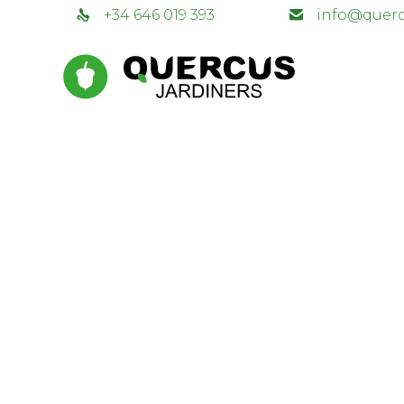
+34 646 019 393
info@querc