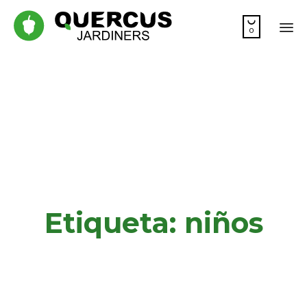

0
Sk
to
co
Etiqueta:
niños