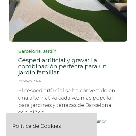
Category
,
Barcelona
Jardín
Césped artificial y grava: La
combinación perfecta para un
jardín familiar
30 mayo, 2024
El césped artificial se ha convertido en
una alternativa cada vez más popular
para jardines y terrazas de Barcelona
con niños.
Tags
,
,
,
BARCELONA
CÉSPED ARTIFICIAL
FAMILIAR
NIÑOS
Política de Cookies
Read More