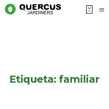

0
Sk
to
co
Etiqueta:
familiar