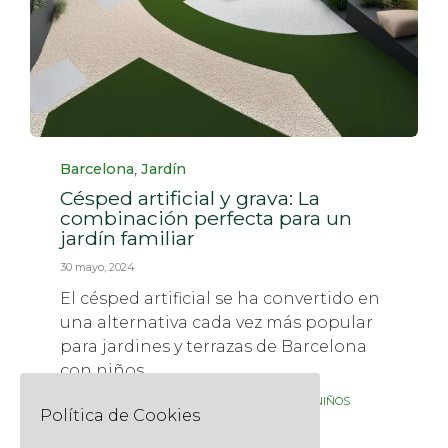
Category
,
Barcelona
Jardín
Césped artificial y grava: La
combinación perfecta para un
jardín familiar
30 mayo, 2024
El césped artificial se ha convertido en
una alternativa cada vez más popular
para jardines y terrazas de Barcelona
con niños.
Tags
,
,
,
BARCELONA
CÉSPED ARTIFICIAL
FAMILIAR
NIÑOS
Política de Cookies
Read More