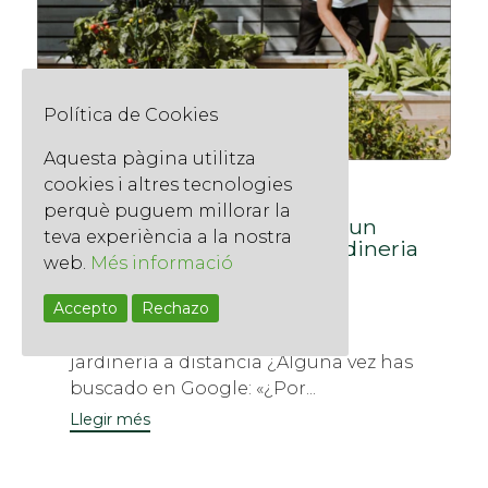
Política de Cookies
Aquesta pàgina utilitza
cookies i altres tecnologies
Categoria
Uncategorized @ca
perquè puguem millorar la
El jardí dels teus somnis a un
teva experiència a la nostra
clic: Assessorament de jardineria
web.
Més informació
online personalitzat
22 d'octubre de 2025
Accepto
Rechazo
El poder del asesoramiento de
jardinería a distancia ¿Alguna vez has
buscado en Google: «¿Por...
Llegir més