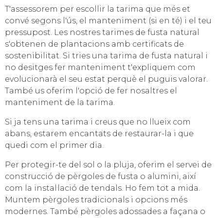
T'assessorem per escollir la tarima que més et
convé segons l'ús, el manteniment (si en té) i el teu
pressupost. Les nostres tarimes de fusta natural
s'obtenen de plantacions amb certificats de
sostenibilitat. Si tries una tarima de fusta natural i
no desitges fer manteniment t'expliquem com
evolucionarà el seu estat perquè el puguis valorar.
També us oferim l'opció de fer nosaltres el
manteniment de la tarima.
Si ja tens una tarima i creus que no llueix com
abans, estarem encantats de restaurar-la i que
quedi com el primer dia.
Per protegir-te del sol o la pluja, oferim el servei de
construcció de pèrgoles de fusta o alumini, així
com la instal·lació de tendals. Ho fem tot a mida.
Muntem pèrgoles tradicionals i opcions més
modernes. També pèrgoles adossades a façana o