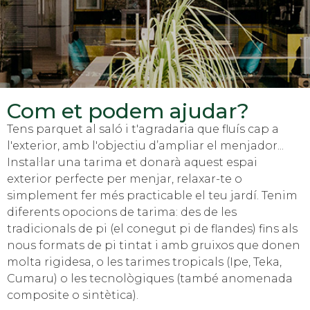
Com et podem ajudar?
Tens parquet al saló i t'agradaria que fluís cap a
l'exterior, amb l'objectiu d’ampliar el menjador...
Instal·lar una tarima et donarà aquest espai
exterior perfecte per menjar, relaxar-te o
simplement fer més practicable el teu jardí. Tenim
diferents opocions de tarima: des de les
tradicionals de pi (el conegut pi de flandes) fins als
nous formats de pi tintat i amb gruixos que donen
molta rigidesa, o les tarimes tropicals (Ipe, Teka,
Cumaru) o les tecnològiques (també anomenada
composite o sintètica).