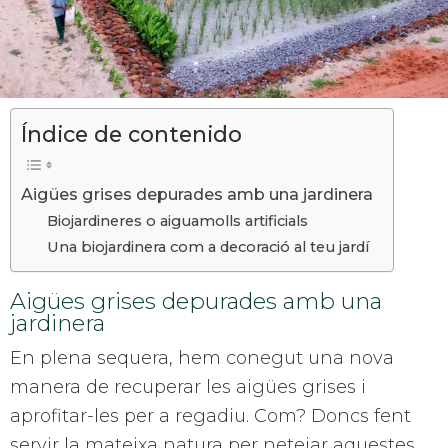
Índice de contenido
Aigües grises depurades amb una jardinera
Biojardineres o aiguamolls artificials
Una biojardinera com a decoració al teu jardí
Aigües grises depurades amb una
jardinera
En plena sequera, hem conegut una nova
manera de recuperar les aigües grises i
aprofitar-les per a regadiu. Com? Doncs fent
servir la mateixa natura per netejar aquestes