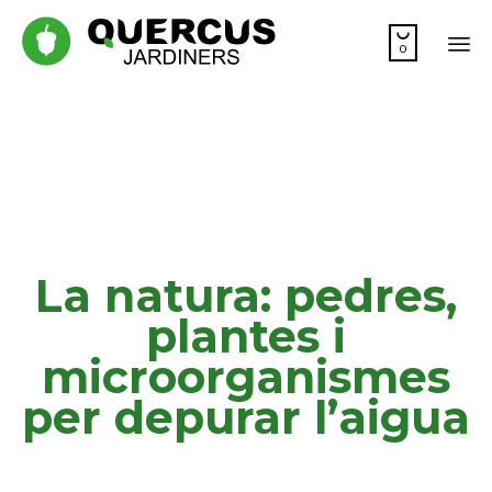

0
Sa
co
La natura: pedres,
plantes i
microorganismes
per depurar l’aigua