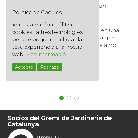
combinació perfecta per a un
jardí familiar
Política de Cookies
30 de maig de 2024
Aquesta pàgina utilitza
La gespa artificial s'ha convertit en una
cookies i altres tecnologies
alternativa cada cop més popular per
perquè puguem millorar la
a jardins i terrasses de Barcelona amb
teva experiència a la nostra
nens.
web.
Més informació
Llegir més
Accepto
Rechazo
Socios del Gremi de Jardineria de
Catalunya