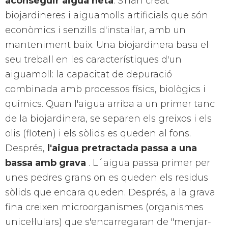
aconseguir aigua neta
. S'han creat
biojardineres i aiguamolls artificials que són
econòmics i senzills d'instal·lar, amb un
manteniment baix. Una biojardinera basa el
seu treball en les característiques d'un
aiguamoll: la capacitat de depuració
combinada amb processos físics, biològics i
químics. Quan l'aigua arriba a un primer tanc
de la biojardinera, se separen els greixos i els
olis (floten) i els sòlids es queden al fons.
Després,
l'aigua pretractada passa a una
bassa amb grava
. L´aigua passa primer per
unes pedres grans on es queden els residus
sòlids que encara queden. Després, a la grava
fina creixen microorganismes (organismes
unicel·lulars) que s'encarregaran de "menjar-