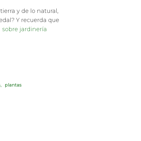
erra y de lo natural,
medal? Y recuerda que
 sobre jardinería
s
plantas