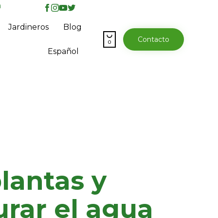
a
Skip
Jardineros
Blog
to

Contacto
content
0
Español
plantas y
rar el agua