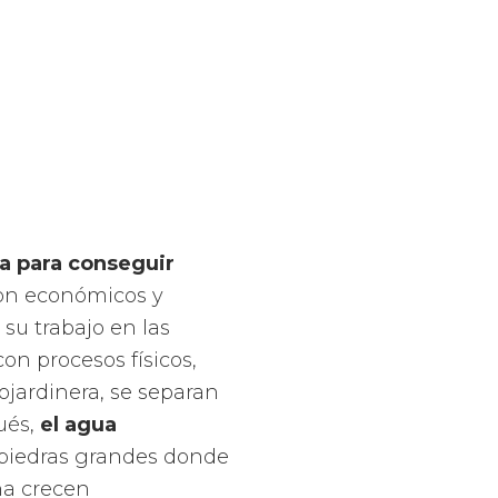
za para conseguir
son económicos y
su trabajo en las
n procesos físicos,
ojardinera, se separan
pués,
el agua
 piedras grandes donde
na crecen