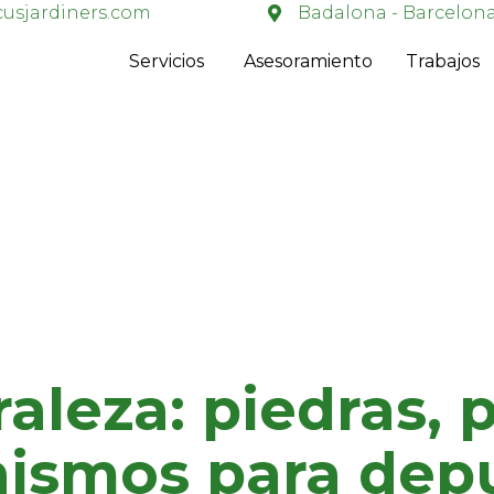
usjardiners.com
Badalona - Barcelon
Servicios
Asesoramiento
Trabajos
aleza: piedras, 
ismos para depu