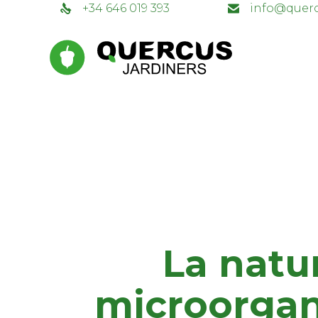
+34 646 019 393
info@querc
La natur
microorgan