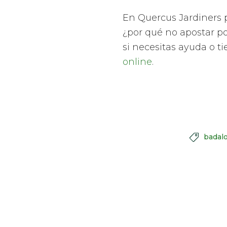
En Quercus Jardiners p
¿por qué no apostar po
si necesitas ayuda o t
online
.
badal
