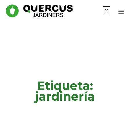

0
Sk
to
co
Etiqueta:
jardinería