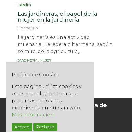
Category
Jardín
Las jardineras, el papel de la
mujer en la jardinería
8 marzo, 2022
La jardinería es una actividad
milenaria. Heredera o hermana, según
se mire, de la agricultura,...
Tags
,
JARDINERÍA
MUJER
Read More
Política de Cookies
Esta página utiliza cookies y
otras tecnologías para que
podamos mejorar tu
Socios del Gremi de Jardineria de
experiencia en nuestra web.
Catalunya
Más información
Acepto
Rechazo