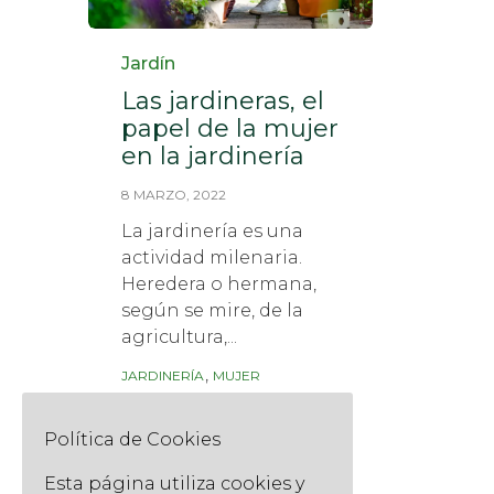
Category
Jardín
Las jardineras, el
papel de la mujer
en la jardinería
8 MARZO, 2022
La jardinería es una
actividad milenaria.
Heredera o hermana,
según se mire, de la
agricultura,...
Tags
,
JARDINERÍA
MUJER
Read More
Política de Cookies
Esta página utiliza cookies y