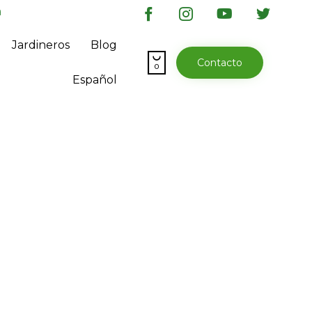
a
Skip
Jardineros
Blog
to

Contacto
content
0
Español