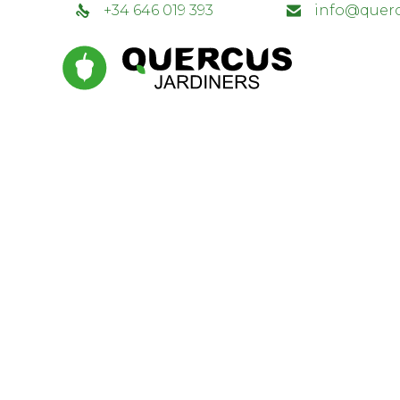
+34 646 019 393
info@querc