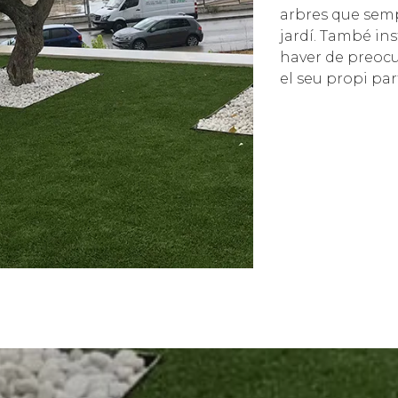
arbres que sempr
jardí. També ins
haver de preocup
el seu propi par