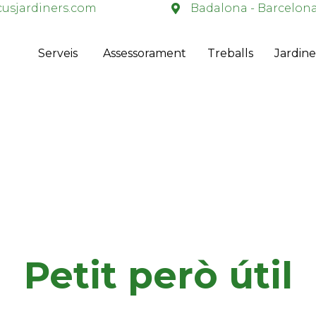
usjardiners.com
Badalona - Barcelon
Serveis
Assessorament
Treballs
Jardine
Petit però útil