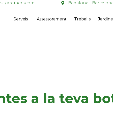
usjardiners.com
Badalona - Barcelon
Serveis
Assessorament
Treballs
Jardine
ntes a la teva bo