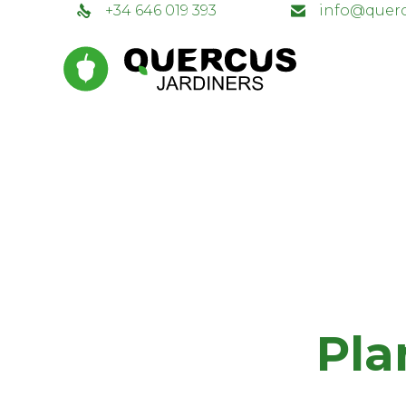
+34 646 019 393
info@querc
Pla