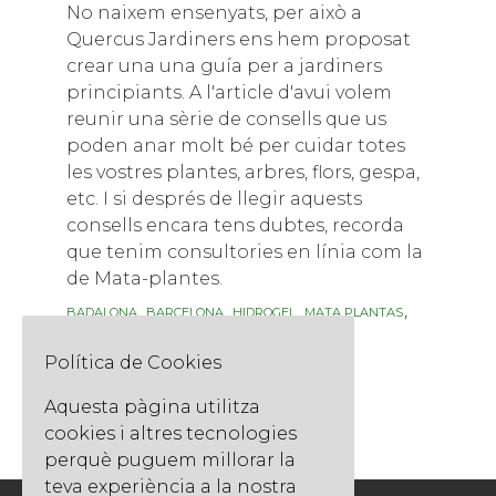
No naixem ensenyats, per això a
Quercus Jardiners ens hem proposat
crear una una guía per a jardiners
principiants. A l'article d'avui volem
reunir una sèrie de consells que us
poden anar molt bé per cuidar totes
les vostres plantes, arbres, flors, gespa,
etc. I si després de llegir aquests
consells encara tens dubtes, recorda
que tenim consultories en línia com la
de Mata-plantes.
Etiquetes
,
,
,
,
BADALONA
BARCELONA
HIDROGEL
MATA PLANTAS
RIEGO
Política de Cookies
Llegir més
Aquesta pàgina utilitza
cookies i altres tecnologies
perquè puguem millorar la
teva experiència a la nostra