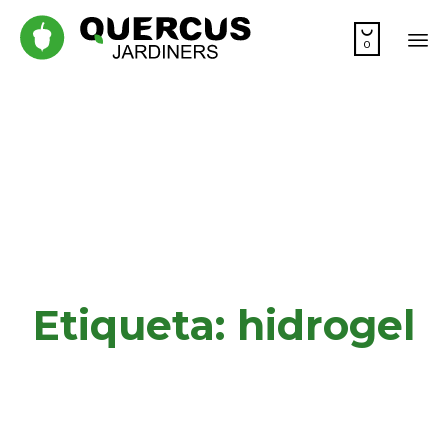

0
Sa
co
Etiqueta:
hidrogel