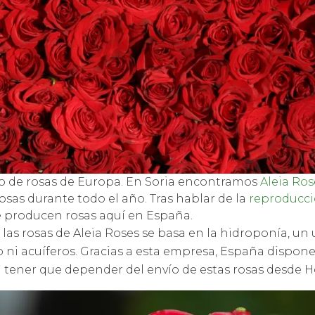
o de rosas de Europa. En Soria encontramos
Aleia Ros
osas durante todo el año. Tras hablar de la
reproducci
e producen rosas aquí en España.
las rosas de Aleia Roses se basa en la hidroponía, un u
lo ni acuíferos. Gracias a esta empresa, España dispo
in tener que depender del envío de estas rosas desde 