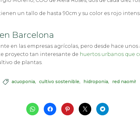
rgio Moreno, COO de Aleia Roses, dos de cada diez r
tienen un tallo de hasta 90cm y su color es rojo inte
s en Barcelona
ente en las empresas agrícolas, pero desde hace unos
te proyecto tan interesante de
huertos urbanos que c
ultivo de plantas.
acuoponia
cultivo sostenible
hidroponia
red naomi!
