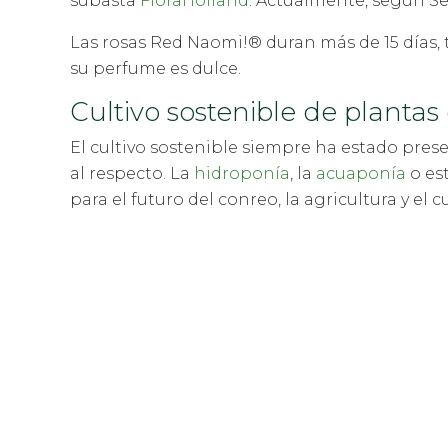
subasta
FloraHolland
. Actualmente, según Se
Las rosas Red Naomi!® duran más de 15 días, 
su perfume es dulce.
Cultivo sostenible de planta
El cultivo sostenible siempre ha estado pres
al respecto. La
hidroponía
, la
acuaponía
o es
para el futuro del conreo, la agricultura y el c