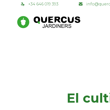
+34 646 019 393
info@querc
El cul