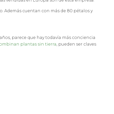
osas vendidas en Europa son de esta empresa.
nso. Además cuentan con más de 80 pétalos y
 años, parece que hay todavía más conciencia
ombinan plantas sin tierra
, pueden ser claves