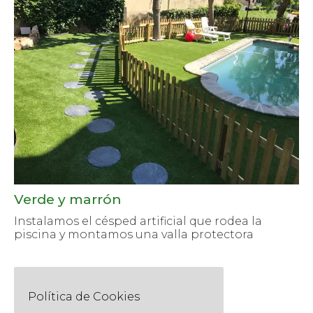
Verde y marrón
Instalamos el césped artificial que rodea la
piscina y montamos una valla protectora
1
Page
2
Política de Cookies
1 of 2