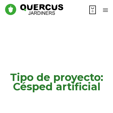

0
Sk
to
co
Tipo de proyecto:
Césped artificial