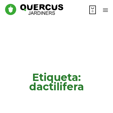

0
Sk
to
co
Etiqueta:
dactilifera