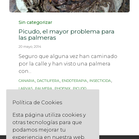
Category
Sin categorizar
Picudo, el mayor problema para
las palmeras
20 mayo, 2014
Seguro que alguna vez han caminado
por la calle y han visto una palmera
con...
Tags
,
,
,
,
CANARIA
DACTILIFERA
ENDOTERAPIA
INSECTICIDA
,
,
,
,
LARVAS
PALMERA
PHOENIX
PICUDO
QUERCUS JARDINERS
Política de Cookies
Read More
Esta página utiliza cookies y
otras tecnologías para que
podamos mejorar tu
experiencia en nuestra web.