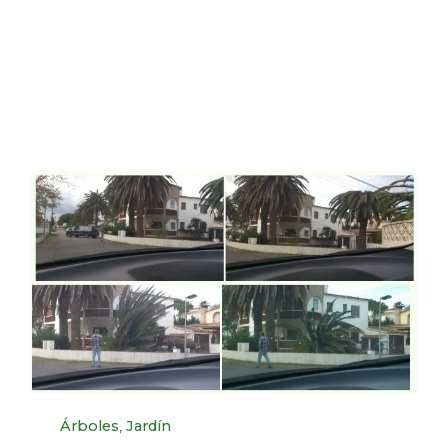
Category
,
Árboles
Jardín