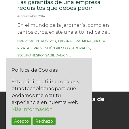
Las garantías de una empresa,
requisitos que debes pedir
4 noviembre, 2014
En el mundo de la jardinería, como en
tantos otros, existe una alto índice de...
Tags
,
,
,
,
,
EMPRESA
INTRUSISMO
LABORAL
PALMERA
PICUDO
,
,
PIRATAS
PREVENCIÓN RIESGOS LABORALES
SEGURO RESPONSABILIDAD CIVIL
Read More
Política de Cookies
Esta página utiliza cookies y
otras tecnologías para que
podamos mejorar tu
Socios del Gremi de Jardineria de
experiencia en nuestra web.
Catalunya
Más información
Acepto
Rechazo