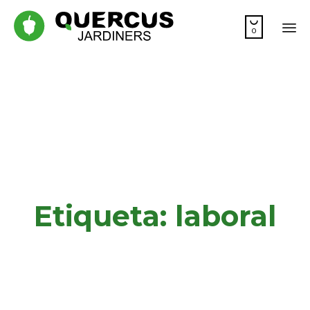

0
Sk
to
co
Etiqueta:
laboral