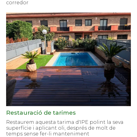
corredor
Restauració de tarimes
Restaurem aquesta tarima d'IPE polint la seva
superfície i aplicant oli, després de molt de
temps sense fer-li manteniment