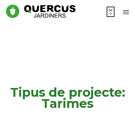

0
Sa
co
Tipus de projecte:
Tarimes