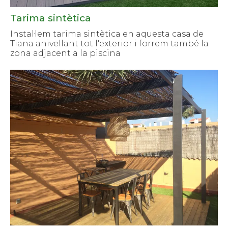
Tarima sintètica
Instal·lem tarima sintètica en aquesta casa de
Tiana anivellant tot l'exterior i forrem també la
zona adjacent a la piscina