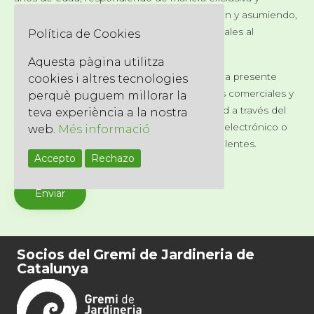
personal de la veracidad de dicha declaración y asumiendo,
por ende, las posibles responsabilidades legales al
Política de Cookies
respecto.
Aquesta pàgina utilitza
Consiento, a través de la marcación de la presente
cookies i altres tecnologies
casilla, para la recepción de comunicaciones comerciales y
perquè puguem millorar la
de cortesía relacionadas con nuestra entidad a través del
teva experiència a la nostra
teléfono, correo postal ordinario, fax, correo electrónico o
web.
Més informació
medios de comunicación electrónica equivalentes.
Accepto
Rechazo
Socios del Gremi de Jardineria de
Catalunya