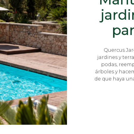
jardi
pa
Quercus Jar
jardines y ter
podas, reemp
árboles y hacem
de que haya una