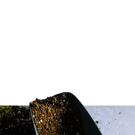
a de la
a