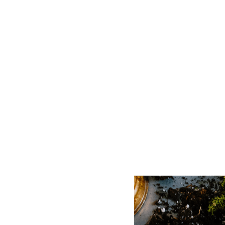
para la terraz
empres
Me interesa