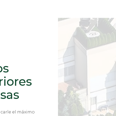
os
riores
sas
acarle el máximo