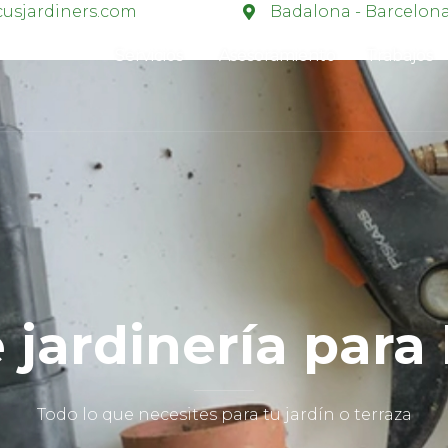
usjardiners.com
Badalona - Barcelon
Servicios
Asesoramiento
Trabajos
e jardinería para
Todo lo que necesites para tu jardín o terraza