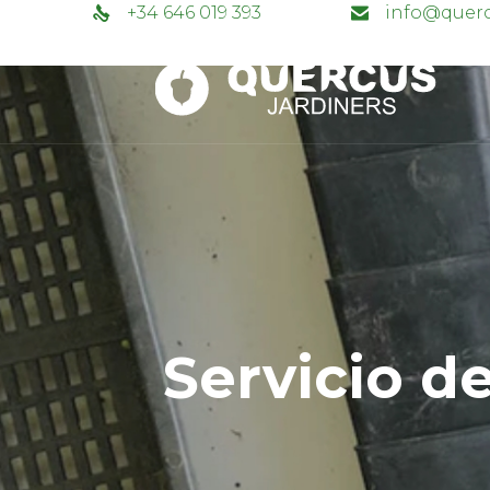
+34 646 019 393
info@querc
Servicio d