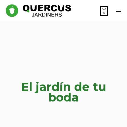

0
Sk
to
co
El jardín de tu
boda