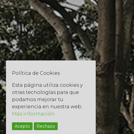
Política de Cookies
Esta página utiliza cookies y
otras tecnologías para que
podamos mejorar tu
experiencia en nuestra web.
Más información
Acepto
Rechazo