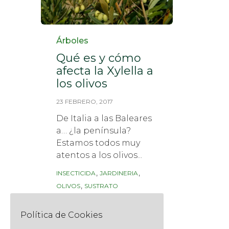
Category
Árboles
Qué es y cómo
afecta la Xylella a
los olivos
23 FEBRERO, 2017
De Italia a las Baleares
a… ¿la península?
Estamos todos muy
atentos a los olivos...
Tags
,
,
INSECTICIDA
JARDINERIA
,
OLIVOS
SUSTRATO
Read More
Política de Cookies