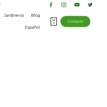
a
Skip
Jardineros
Blog
to

Contacto
content
0
Español