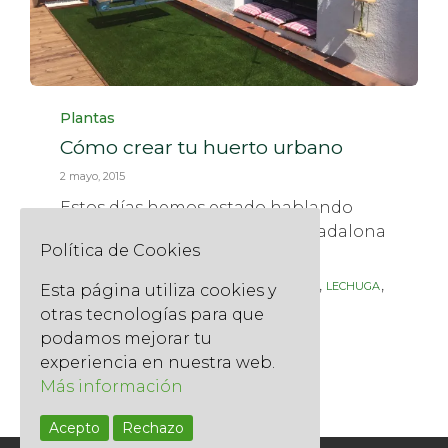
Category
Plantas
Cómo crear tu huerto urbano
2 mayo, 2015
Estos días hemos estado hablando
sobre el huerto urbano en la Badalona
Política de Cookies
Home Design. Para...
Tags
,
,
,
,
,
ABONO
AJO
BERENJENA
HUERTO URBANO
LECHUGA
Esta página utiliza cookies y
,
,
,
PLANTEL
SUSTRATO
TIERRA
TOMATE
otras tecnologías para que
podamos mejorar tu
Read More
experiencia en nuestra web.
Más información
Acepto
Rechazo