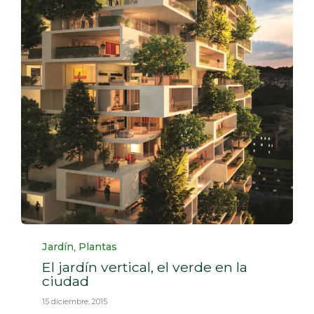
Category
,
Jardín
Plantas
El jardín vertical, el verde en la
ciudad
15 diciembre, 2015