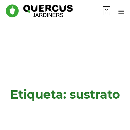

0
Sk
to
co
Etiqueta:
sustrato