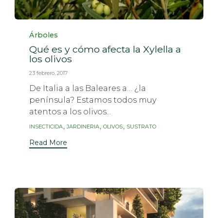
Category
Árboles
Qué es y cómo afecta la Xylella a
los olivos
23 febrero, 2017
De Italia a las Baleares a… ¿la
península? Estamos todos muy
atentos a los olivos...
Tags
,
,
,
INSECTICIDA
JARDINERIA
OLIVOS
SUSTRATO
Read More