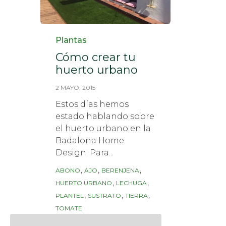
Category
Plantas
Cómo crear tu
huerto urbano
2 MAYO, 2015
Estos días hemos
estado hablando sobre
el huerto urbano en la
Badalona Home
Design. Para...
Tags
,
,
,
ABONO
AJO
BERENJENA
,
,
HUERTO URBANO
LECHUGA
,
,
,
PLANTEL
SUSTRATO
TIERRA
TOMATE
Read More