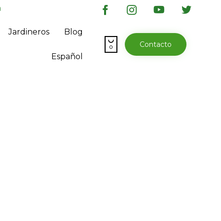
a
Skip
Jardineros
Blog
to

Contacto
content
0
Español