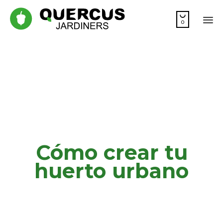

0
Sk
to
co
Cómo crear tu
huerto urbano