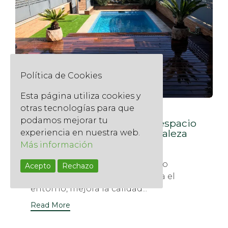
Política de Cookies
Esta página utiliza cookies y
otras tecnologías para que
Construcción de jardines y
podamos mejorar tu
paisajismo: transforma tu espacio
exterior con diseño y naturaleza
experiencia en nuestra web.
Más información
9 julio, 2025
Un jardín bien diseñado no solo
Acepto
Rechazo
embellece, sino que transforma el
entorno, mejora la calidad...
Read More