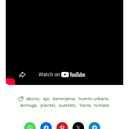
abono
ajo
berenjena
huerto urbano

lechuga
plantel
sustrato
tierra
tomate