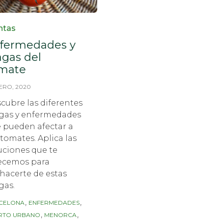
egory
ntas
fermedades y
agas del
mate
ERO, 2020
cubre las diferentes
gas y enfermedades
 pueden afectar a
 tomates. Aplica las
uciones que te
ecemos para
hacerte de estas
gas.
s
,
,
CELONA
ENFERMEDADES
,
,
RTO URBANO
MENORCA