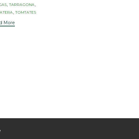
,
,
GAS
TARRAGONA
,
ATERA
TOMTATES
d More
e