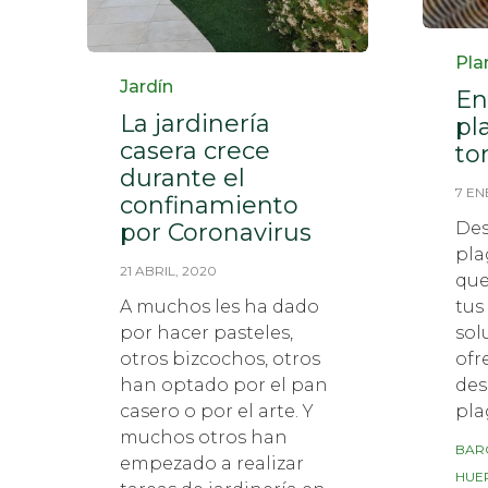
Cat
Pla
Category
Jardín
En
La jardinería
pl
casera crece
to
durante el
7 EN
confinamiento
por Coronavirus
Des
pla
21 ABRIL, 2020
que
A muchos les ha dado
tus
por hacer pasteles,
sol
otros bizcochos, otros
ofr
han optado por el pan
des
casero o por el arte. Y
pla
muchos otros han
Tag
BAR
empezado a realizar
HUE