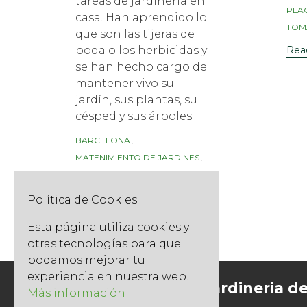
tareas de jardinería en
PLA
casa. Han aprendido lo
TOM
que son las tijeras de
Rea
poda o los herbicidas y
se han hecho cargo de
mantener vivo su
jardín, sus plantas, su
césped y sus árboles.
Tags
,
BARCELONA
,
MATENIMIENTO DE JARDINES
TARRAGONA
Read More
Política de Cookies
Esta página utiliza cookies y
otras tecnologías para que
podamos mejorar tu
experiencia en nuestra web.
Socios del Gremi de Jardineria d
Más información
Catalunya