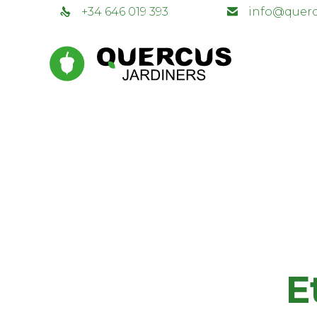
+34 646 019 393
info@querc
E