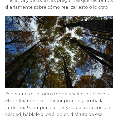
iniciativa y de todas las preguntas que recibimos
diariamente sobre cómo realizar esto o lo otro.
Esperamos que todos tengáis salud, que llevéis
el confinamiento lo mejor posible y ¡arriba la
jardinería! Compra plantas y cuídalas, acaricia el
césped, háblale a los árboles, disfruta de ese