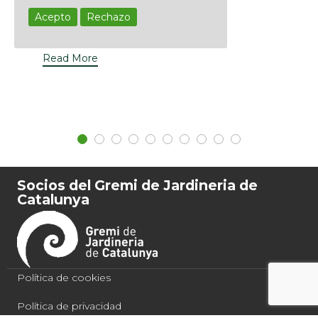
arte y una ciencia que requiere
Acepto
Rechazo
conocimientos, experiencia y
herramientas adecuadas.
Read More
Socios del Gremi de Jardineria de
Catalunya
Política de cookies
Política de privacidad