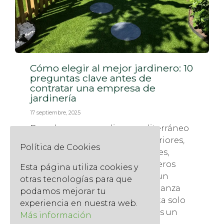
Cómo elegir al mejor jardinero: 10
preguntas clave antes de
contratar una empresa de
jardinería
17 septiembre, 2025
Barcelona, con su clima mediterráneo
y su amor por los espacios exteriores,
Política de Cookies
es una ciudad donde los jardines,
terrazas y balcones son verdaderos
Esta página utiliza cookies y
oasis. Sin embargo, encontrar un
otras tecnologías para que
jardinero profesional y de confianza
podamos mejorar tu
puede ser un desafío. No se trata solo
experiencia en nuestra web.
de regar y podar; la jardinería es un
Más información