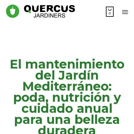

0
Sk
to
co
El mantenimiento
del Jardín
Mediterráneo:
poda, nutrición y
cuidado anual
para una belleza
duradera