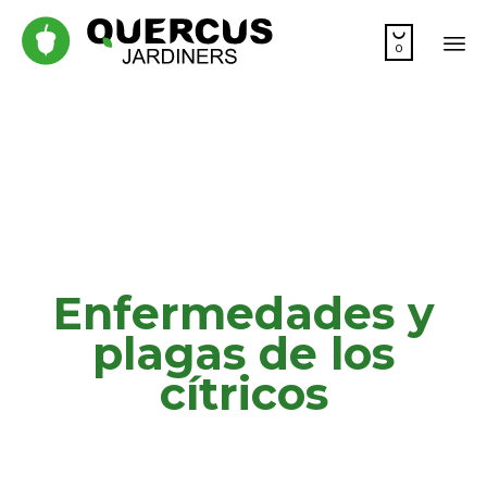

0
Sk
to
co
Enfermedades y
plagas de los
cítricos