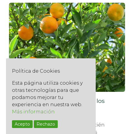
Política de Cookies
Esta página utiliza cookies y
otras tecnologías para que
podamos mejorar tu
Enfermedades y plagas de los
experiencia en nuestra web.
cítricos
Más información
28 enero, 2020
Acepto
Rechazo
¡Qué ricos están esos zumos recién
exprimidos de nuestras propias