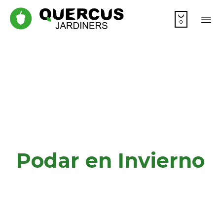

0
Sk
to
co
Podar en Invierno