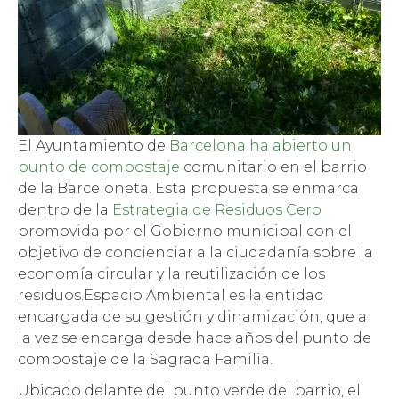
El Ayuntamiento de
Barcelona ha abierto un
punto de compostaje
comunitario en el barrio
de la Barceloneta. Esta propuesta se enmarca
dentro de la
Estrategia de Residuos Cero
promovida por el Gobierno municipal con el
objetivo de concienciar a la ciudadanía sobre la
economía circular y la reutilización de los
residuos.Espacio Ambiental es la entidad
encargada de su gestión y dinamización, que a
la vez se encarga desde hace años del punto de
compostaje de la Sagrada Familia.
Ubicado delante del punto verde del barrio, el