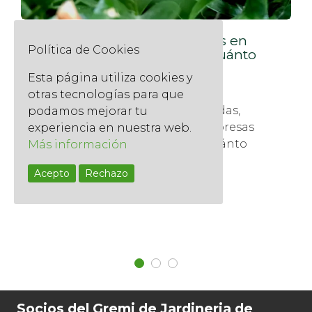
Mantenimiento de jardines en
Política de Cookies
Barcelona: qué incluye y cuánto
cuesta realmente
Esta página utiliza cookies y
19 mayo, 2025
otras tecnologías para que
Muchos propietarios de viviendas,
podamos mejorar tu
comunidades de vecinos y empresas
experiencia en nuestra web.
en Barcelona se preguntan cuánto
Más información
cuesta...
Acepto
Rechazo
Read More
Socios del Gremi de Jardineria de