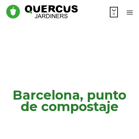

0
Sk
to
co
Barcelona, punto
de compostaje