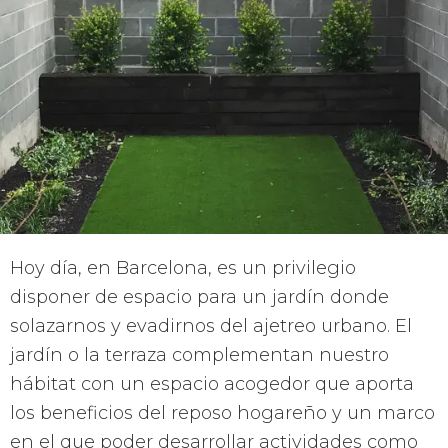
Hoy día, en Barcelona, es un privilegio
disponer de espacio para un jardín donde
solazarnos y evadirnos del ajetreo urbano. El
jardín o la terraza complementan nuestro
hábitat con un espacio acogedor que aporta
los beneficios del reposo hogareño y un marco
en el que poder desarrollar actividades como