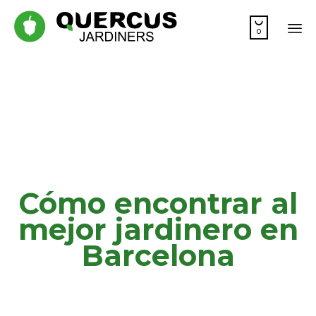

0
Sk
to
co
Cómo encontrar al
mejor jardinero en
Barcelona