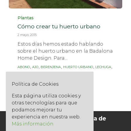
Category
Plantas
Cómo crear tu huerto urbano
2 mayo, 2015
Estos días hemos estado hablando
sobre el huerto urbano en la Badalona
Home Design. Para...
Tags
,
,
,
,
,
ABONO
AJO
BERENJENA
HUERTO URBANO
LECHUGA
,
,
,
PLANTEL
SUSTRATO
TIERRA
TOMATE
Read More
Política de Cookies
Esta página utiliza cookies y
otras tecnologías para que
podamos mejorar tu
experiencia en nuestra web.
Socios del Gremi de Jardineria de
Catalunya
Más información