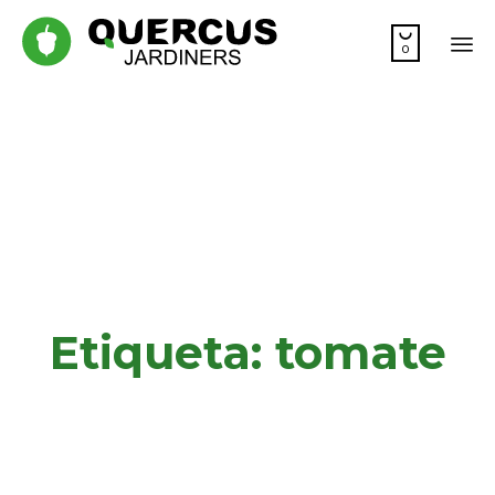

0
Sk
to
co
Etiqueta:
tomate