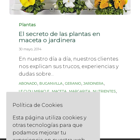
Category
Plantas
El secreto de las plantas en
maceta o jardinera
30 mayo, 2014
En nuestro día a día, nuestros clientes
nos explican sus trucos, experiencias y
dudas sobre...
Tags
,
,
,
,
ABONADO
BUGANVILLA
GERANIO
JARDINERA
,
,
,
,
LE CLOU MIRACLE
MACETA
MARGARITA
NUTRIENTES
,
,
,
PLANTA
PLANTA NO LEÑOSA
RIEGO
TIERRA
Política de Cookies
Read More
Esta página utiliza cookies y
otras tecnologías para que
podamos mejorar tu