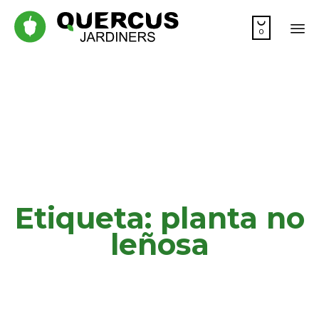

0
Sk
to
co
Etiqueta:
planta no
leñosa