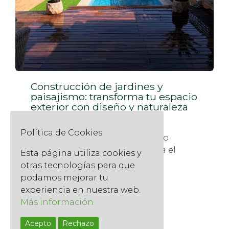
Construcción de jardines y
paisajismo: transforma tu espacio
exterior con diseño y naturaleza
9 julio, 2025
Política de Cookies
Un jardín bien diseñado no solo
embellece, sino que transforma el
Esta página utiliza cookies y
entorno, mejora la calidad...
otras tecnologías para que
podamos mejorar tu
Read More
experiencia en nuestra web.
Más información
Acepto
Rechazo