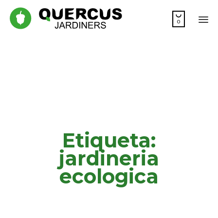

0
Sk
to
co
Etiqueta:
jardineria
ecologica