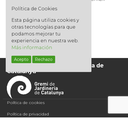
su uso en zonas...
Política de Cookies
Tags
,
,
,
ABONO
BADALONA
BARCELONA
Esta página utiliza cookies y
JARDINERIA ECOLOGICA
otras tecnologías para que
Read More
podamos mejorar tu
experiencia en nuestra web.
Más información
Acepto
Rechazo
Socios del Gremi de Jardineria de
Catalunya
Política de cookies
Política de privacidad
Condiciones de compra