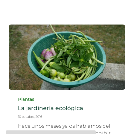
Category
Plantas
La jardinería ecológica
10 octubre, 2016
Hace unos meses ya os hablamos del
Glifosato, Barcelona decidió prohibir