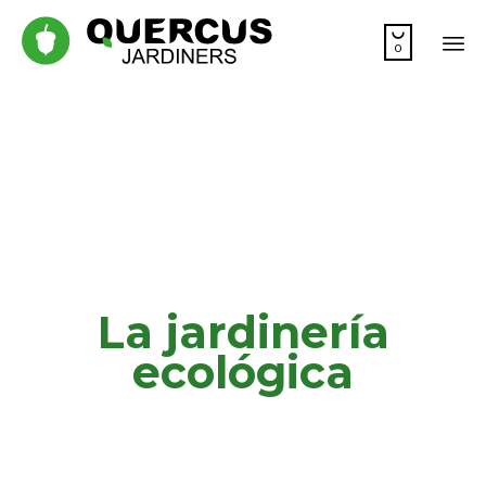

0
Sk
to
co
La jardinería
ecológica