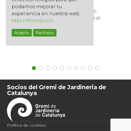
9 julio, 2025
podamos mejorar tu
Un jardín bien diseñado no solo
experiencia en nuestra web.
embellece, sino que transforma el
Más información
entorno, mejora la calidad...
Acepto
Rechazo
Read More
Socios del Gremi de Jardineria de
Catalunya
Política de cookies