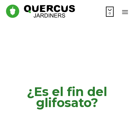

0
Sk
to
co
¿Es el fin del
glifosato?