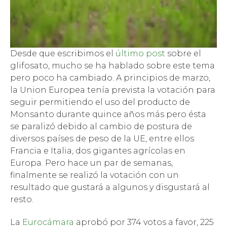
Desde que escribimos el
último post
sobre el
glifosato, mucho se ha hablado sobre este tema
pero poco ha cambiado. A principios de marzo,
la Union Europea tenía prevista la votación para
seguir permitiendo el uso del producto de
Monsanto durante quince años más pero ésta
se paralizó debido al cambio de postura de
diversos países de peso de la UE, entre ellos
Francia e Italia, dos gigantes agrícolas en
Europa. Pero hace un par de semanas,
finalmente se realizó la votación con un
resultado que gustará a algunos y disgustará al
resto.
La
Eurocámara
aprobó por 374 votos a favor, 225