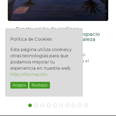
Construcción de jardines y
paisajismo: transforma tu espacio
exterior con diseño y naturaleza
Política de Cookies
9 julio, 2025
Esta página utiliza cookies y
Un jardín bien diseñado no solo
otras tecnologías para que
embellece, sino que transforma el
podamos mejorar tu
entorno, mejora la calidad...
experiencia en nuestra web.
Más información
Read More
Acepto
Rechazo