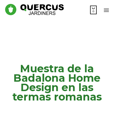

0
Sk
to
co
Muestra de la
Badalona Home
Design en las
termas romanas