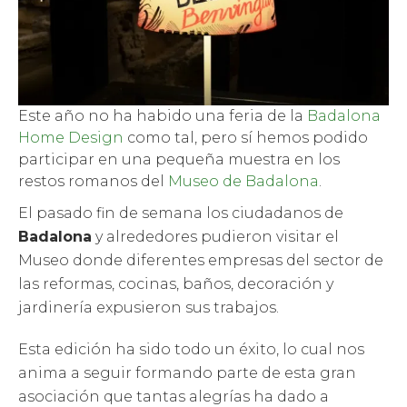
Este año no ha habido una feria de la
Badalona
Home Design
como tal, pero sí hemos podido
participar en una pequeña muestra en los
restos romanos del
Museo de Badalona
.
El pasado fin de semana los ciudadanos de
Badalona
y alrededores pudieron visitar el
Museo donde diferentes empresas del sector de
las reformas, cocinas, baños, decoración y
jardinería expusieron sus trabajos.
Esta edición ha sido todo un éxito, lo cual nos
anima a seguir formando parte de esta gran
asociación que tantas alegrías ha dado a