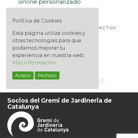
online personalizado
22 octubre, 2025
El poder del asesoramiento de
Política de Cookies
jardinería a distancia ¿Alguna vez has
Esta página utiliza cookies y
buscado en Google: "¿Por...
otras tecnologías para que
Read More
podamos mejorar tu
experiencia en nuestra web.
Más información
Acepto
Rechazo
Socios del Gremi de Jardineria de
Catalunya