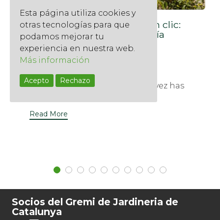
Esta página utiliza cookies y
El jardín de tus sueños a un clic:
otras tecnologías para que
Asesoramiento de jardinería
podamos mejorar tu
online personalizado
experiencia en nuestra web.
22 octubre, 2025
Más información
El poder del asesoramiento de
Acepto
Rechazo
jardinería a distancia ¿Alguna vez has
buscado en Google: "¿Por...
Read More
Socios del Gremi de Jardineria de
Catalunya