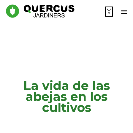

0
Sk
to
co
La vida de las
abejas en los
cultivos