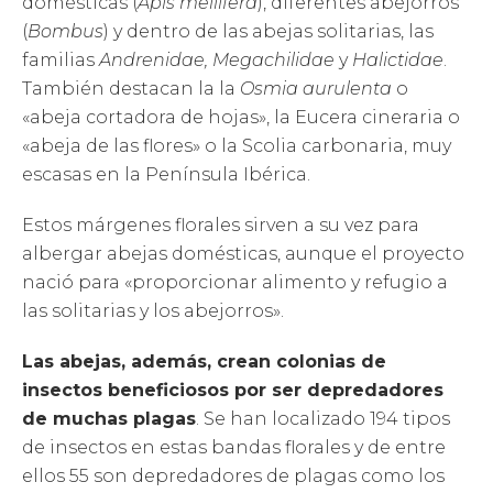
domésticas (
Apis mellifera
), diferentes abejorros
(
Bombus
) y dentro de las abejas solitarias, las
familias
Andrenidae, Megachilidae
y
Halictidae
.
También destacan la la
Osmia aurulenta
o
«abeja cortadora de hojas», la Eucera cineraria o
«abeja de las flores» o la Scolia carbonaria, muy
escasas en la Península Ibérica.
Estos márgenes florales sirven a su vez para
albergar abejas domésticas, aunque el proyecto
nació para «proporcionar alimento y refugio a
las solitarias y los abejorros».
Las abejas, además, crean colonias de
insectos beneficiosos por ser depredadores
de muchas plagas
. Se han localizado 194 tipos
de insectos en estas bandas florales y de entre
ellos 55 son depredadores de plagas como los