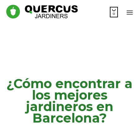

0
Sk
to
co
¿Cómo encontrar a
los mejores
jardineros en
Barcelona?