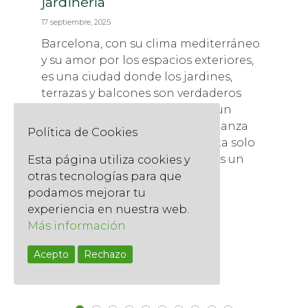
jardinería
17 septiembre, 2025
Barcelona, con su clima mediterráneo
y su amor por los espacios exteriores,
es una ciudad donde los jardines,
terrazas y balcones son verdaderos
oasis. Sin embargo, encontrar un
jardinero profesional y de confianza
Política de Cookies
puede ser un desafío. No se trata solo
de regar y podar; la jardinería es un
Esta página utiliza cookies y
arte y una ciencia que requiere
otras tecnologías para que
conocimientos, experiencia y
podamos mejorar tu
herramientas adecuadas.
experiencia en nuestra web.
Más información
Read More
Acepto
Rechazo