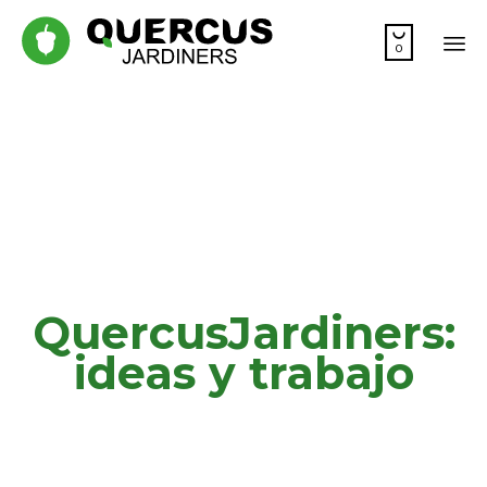

0
Sk
to
co
QuercusJardiners:
ideas y trabajo