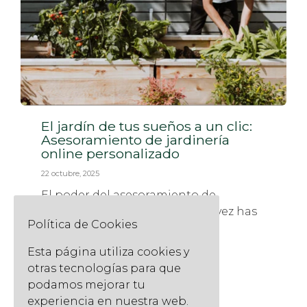
El jardín de tus sueños a un clic:
Asesoramiento de jardinería
online personalizado
22 octubre, 2025
El poder del asesoramiento de
jardinería a distancia ¿Alguna vez has
Política de Cookies
buscado en Google: "¿Por...
Read More
Esta página utiliza cookies y
otras tecnologías para que
podamos mejorar tu
experiencia en nuestra web.